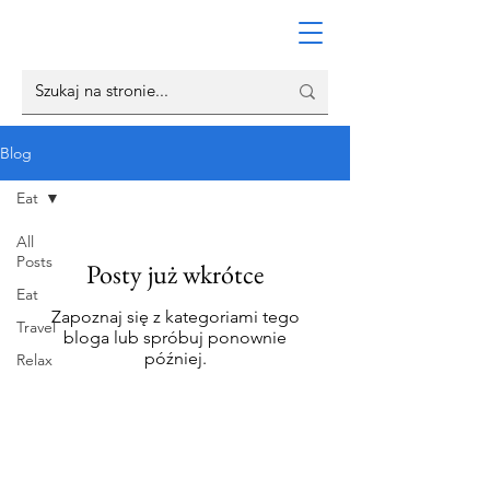
Blog
Eat
All
Posts
Posty już wkrótce
Eat
Zapoznaj się z kategoriami tego
Travel
bloga lub spróbuj ponownie
później.
Relax
O nas