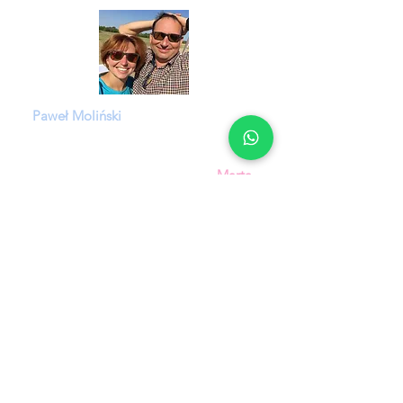
Paweł Moliński
, znany jako "Moli", to
właściciel internetowego sklepu z
częściami do Landrovera i Jaguara
(Landstore.pl) oraz jego córka
Marta
Molińska
, instruktorka spadochronowa na
strefie Sky Camp.
Czytaj więcej
Bądź na bieżąco:
Paweł:
Marta: