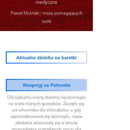
medyczna
Paweł Moliński i masa pomagających
osób
Aktualna zbiórka na karetki
Wesprzyj na Patronite
Od wybuchu wojny staramy się pomagać
na wiele różnych sposobów. Zaczęło się
od schroniska dla Uchodźców, a gdy
zapotrzebowanie się skończyło, nasze
działania skierowały się w stronę
gromadzenia potrzebnych rzeczy dla